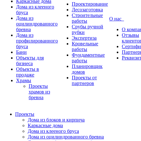
Каркасные дома
Проектирование
Дома из клееного
Лесозаготовка
бруса
Строительные
Дома из
О нас
работы
оцилиндрованного
Срубы ручной
бревна
О компа
рубки
Дома из
Отзывы
Экспертиза
профилированного
клиенто
Кровельные
бруса
Сертифи
работы
Бани
Партнер
Фундаментные
Объекты для
Реквизи
работы
бизнеса
Планировщик
Объекты в
домов
продаже
Проекты от
Храмы
партнеров
Проекты
храмов из
бревна
Проекты
Дома из блоков и кирпича
Каркасные дома
Дома из клееного бруса
Дома из оцилиндрованного бревна