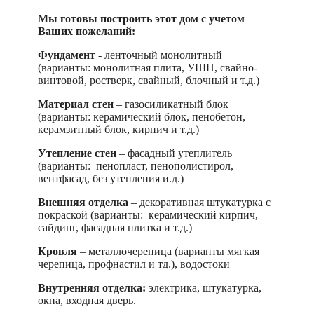
Мы готовы построить этот дом с учетом
Ваших пожеланий:
Фундамент
- ленточный монолитный
(варианты: монолитная плита, УШП, свайно-
винтовой, ростверк, свайный, блочный и т.д.)
Материал стен
– газосиликатный блок
(варианты: керамический блок, пенобетон,
керамзитный блок, кирпич и т.д.)
Утепление стен
– фасадный утеплитель
(варианты: пенопласт, пенополистирол,
вентфасад, без утепления и.д.)
Внешняя отделка
– декоративная штукатурка с
покраской (варианты: керамический кирпич,
сайдинг, фасадная плитка и т.д.)
Кровля
– металлочерепица (варианты мягкая
черепица, профнастил и тд.), водостоки
Внутренняя отделка:
электрика, штукатурка,
окна, входная дверь.