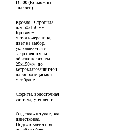
D 500 (Возможны
аналоги)
Кровля - Стропила −
п/м 50х150 мм.
Кровля −
металлочерепица,
цвет на выбор,
укладывается и
+
+
+
закрепляется на
обрешетке из п/м
25х150мм, по
ветровлагозащитной
паропроницаемой
мембране.
Софиты, водосточная
+
+
система, утепление.
Отделка - штукатурка
известковая.
+
+
Подготовлена под
оклейку обоев.