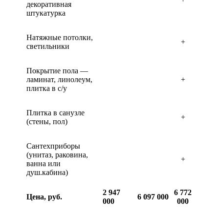
декоративная
штукатурка
Натяжные потолки,
+
светильники
Покрытие пола —
ламинат, линолеум,
+
плитка в с/у
Плитка в санузле
+
(стены, пол)
Сантехприборы
(унитаз, раковина,
+
ванна или
душ.кабина)
2 947
6 772
Цена, руб.
6 097 000
000
000