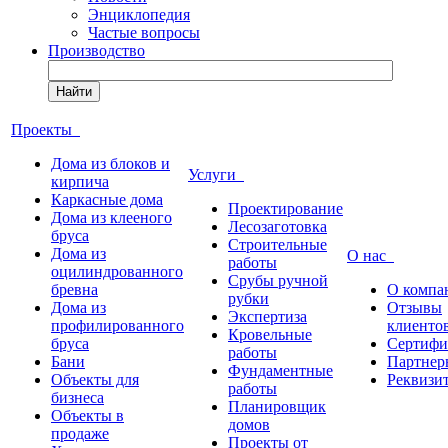
Энциклопедия
Частые вопросы
Производство
Найти
Проекты
Дома из блоков и
Услуги
кирпича
Каркасные дома
Проектирование
Дома из клееного
Лесозаготовка
бруса
Строительные
Дома из
О нас
работы
оцилиндрованного
Срубы ручной
бревна
О компа
рубки
Дома из
Отзывы
Экспертиза
профилированного
клиенто
Кровельные
бруса
Сертифи
работы
Бани
Партнер
Фундаментные
Объекты для
Реквизи
работы
бизнеса
Планировщик
Объекты в
домов
продаже
Проекты от