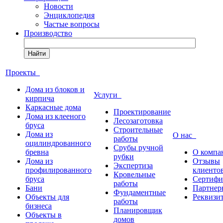
Новости
Энциклопедия
Частые вопросы
Производство
Найти
Проекты
Дома из блоков и
Услуги
кирпича
Каркасные дома
Проектирование
Дома из клееного
Лесозаготовка
бруса
Строительные
Дома из
О нас
работы
оцилиндрованного
Срубы ручной
бревна
О компа
рубки
Дома из
Отзывы
Экспертиза
профилированного
клиенто
Кровельные
бруса
Сертифи
работы
Бани
Партнер
Фундаментные
Объекты для
Реквизи
работы
бизнеса
Планировщик
Объекты в
домов