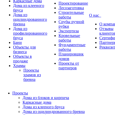
Каркасные дома
Проектирование
Дома из клееного
Лесозаготовка
бруса
Строительные
Дома из
О нас
работы
оцилиндрованного
Срубы ручной
бревна
О компа
рубки
Дома из
Отзывы
Экспертиза
профилированного
клиенто
Кровельные
бруса
Сертифи
работы
Бани
Партнер
Фундаментные
Объекты для
Реквизи
работы
бизнеса
Планировщик
Объекты в
домов
продаже
Проекты от
Храмы
партнеров
Проекты
храмов из
бревна
Проекты
Дома из блоков и кирпича
Каркасные дома
Дома из клееного бруса
Дома из оцилиндрованного бревна