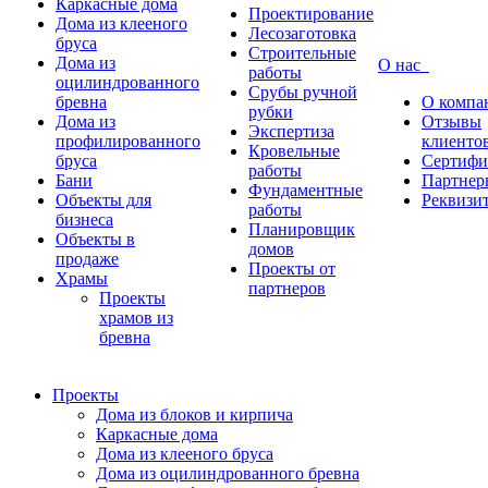
Каркасные дома
Проектирование
Дома из клееного
Лесозаготовка
бруса
Строительные
Дома из
О нас
работы
оцилиндрованного
Срубы ручной
бревна
О компа
рубки
Дома из
Отзывы
Экспертиза
профилированного
клиенто
Кровельные
бруса
Сертифи
работы
Бани
Партнер
Фундаментные
Объекты для
Реквизи
работы
бизнеса
Планировщик
Объекты в
домов
продаже
Проекты от
Храмы
партнеров
Проекты
храмов из
бревна
Проекты
Дома из блоков и кирпича
Каркасные дома
Дома из клееного бруса
Дома из оцилиндрованного бревна