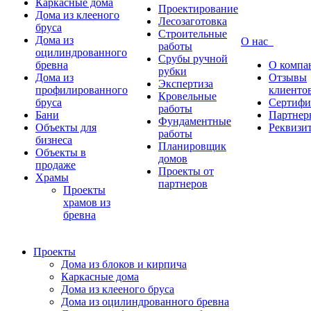
Каркасные дома
Проектирование
Дома из клееного
Лесозаготовка
бруса
Строительные
Дома из
О нас
работы
оцилиндрованного
Срубы ручной
бревна
О компа
рубки
Дома из
Отзывы
Экспертиза
профилированного
клиенто
Кровельные
бруса
Сертифи
работы
Бани
Партнер
Фундаментные
Объекты для
Реквизи
работы
бизнеса
Планировщик
Объекты в
домов
продаже
Проекты от
Храмы
партнеров
Проекты
храмов из
бревна
Проекты
Дома из блоков и кирпича
Каркасные дома
Дома из клееного бруса
Дома из оцилиндрованного бревна