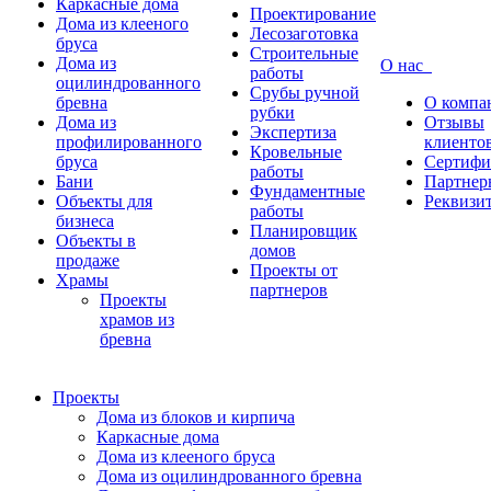
Каркасные дома
Проектирование
Дома из клееного
Лесозаготовка
бруса
Строительные
Дома из
О нас
работы
оцилиндрованного
Срубы ручной
бревна
О компа
рубки
Дома из
Отзывы
Экспертиза
профилированного
клиенто
Кровельные
бруса
Сертифи
работы
Бани
Партнер
Фундаментные
Объекты для
Реквизи
работы
бизнеса
Планировщик
Объекты в
домов
продаже
Проекты от
Храмы
партнеров
Проекты
храмов из
бревна
Проекты
Дома из блоков и кирпича
Каркасные дома
Дома из клееного бруса
Дома из оцилиндрованного бревна