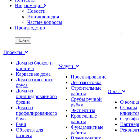
Информация
Новости
Энциклопедия
Частые вопросы
Производство
Найти
Проекты
Дома из блоков и
Услуги
кирпича
Каркасные дома
Проектирование
Дома из клееного
Лесозаготовка
бруса
Строительные
Дома из
О нас
работы
оцилиндрованного
Срубы ручной
бревна
О компа
рубки
Дома из
Отзывы
Экспертиза
профилированного
клиенто
Кровельные
бруса
Сертифи
работы
Бани
Партнер
Фундаментные
Объекты для
Реквизи
работы
бизнеса
Планировщик