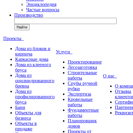
Энциклопедия
Частые вопросы
Производство
Найти
Проекты
Дома из блоков и
Услуги
кирпича
Каркасные дома
Проектирование
Дома из клееного
Лесозаготовка
бруса
Строительные
Дома из
О нас
работы
оцилиндрованного
Срубы ручной
бревна
О компа
рубки
Дома из
Отзывы
Экспертиза
профилированного
клиенто
Кровельные
бруса
Сертифи
работы
Бани
Партнер
Фундаментные
Объекты для
Реквизи
работы
бизнеса
Планировщик
Объекты в
домов
продаже
Проекты от